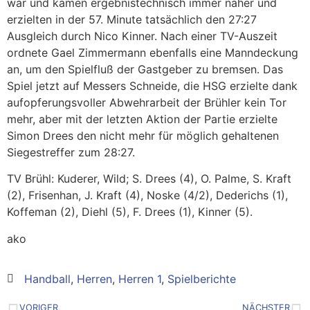
war und kamen ergebnistechnisch immer näher und
erzielten in der 57. Minute tatsächlich den 27:27
Ausgleich durch Nico Kinner. Nach einer TV-Auszeit
ordnete Gael Zimmermann ebenfalls eine Manndeckung
an, um den Spielfluß der Gastgeber zu bremsen. Das
Spiel jetzt auf Messers Schneide, die HSG erzielte dank
aufopferungsvoller Abwehrarbeit der Brühler kein Tor
mehr, aber mit der letzten Aktion der Partie erzielte
Simon Drees den nicht mehr für möglich gehaltenen
Siegestreffer zum 28:27.
TV Brühl: Kuderer, Wild; S. Drees (4), O. Palme, S. Kraft
(2), Frisenhan, J. Kraft (4), Noske (4/2), Dederichs (1),
Koffeman (2), Diehl (5), F. Drees (1), Kinner (5).
ako
Handball
,
Herren
,
Herren 1
,
Spielberichte
VORIGER
NÄCHSTER